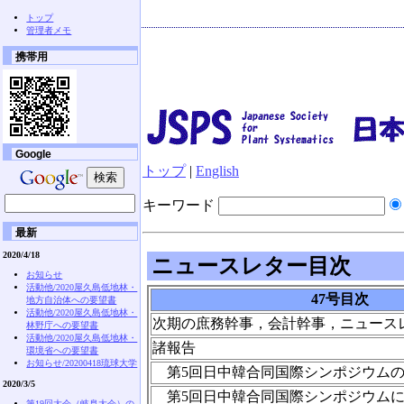
トップ
管理者メモ
携帯用
Google
トップ
|
English
キーワード
最新
2020/4/18
ニュースレター目次
お知らせ
活動他/2020屋久島低地林・
47号目次
地方自治体への要望書
活動他/2020屋久島低地林・
次期の庶務幹事，会計幹事，ニュース
林野庁への要望書
活動他/2020屋久島低地林・
諸報告
環境省への要望書
お知らせ/20200418琉球大学
第5回日中韓合同国際シンポジウム
2020/3/5
第5回日中韓合同国際シンポジウムに
第19回大会（岐阜大会）の