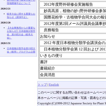
現地開催中止について
2012年度野外研修会実施報告
2020/2/21
妙高高原，植物の妙 (野外研修会参加
岐阜大会に関する重要なお
国際花粉学・古植物学合同大会の報
知らせ（講演中止）
2020/2/20
2012年度第2回メール評議員会議事
【大会事務局からの重要な
庶務報告
お知らせ】日本植物分類学
会 第19回大会（岐阜大
お知らせ
会）
2012 年度日本植物分類学会講演会
2020/1/31
日本植物分類学会第19回大
日本植物分類学会第 12 回および 20
会（岐阜）ブログラム公開
いきもの便り
書評
書籍紹介
会員消息
トップ
|
English
このページに関するお問い合わせはホームページ
本ホームページに掲載の記事・写真・図表などの
Copyright (C)1999-2012 Japanese Society for Plant S