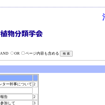
AND
OR
ページ内容も含める
レター幹事について
2
の報告
2
参加して
3