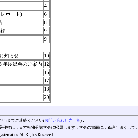
4
レポート)
6
告
8
抄録
9
9
のお知らせ
10
13 年度総会のご案内
12
16
17
18
20
担当までご連絡ください(
お問い合わせ先一覧
)．
著作権は，日本植物分類学会に帰属します．学会の書面による許可無くして
ystematics. All Rights Reserved.