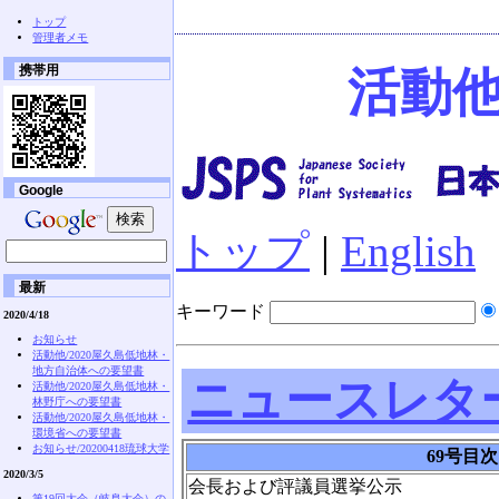
トップ
管理者メモ
携帯用
活動他
Google
トップ
|
English
最新
キーワード
2020/4/18
お知らせ
活動他/2020屋久島低地林・
地方自治体への要望書
ニュースレタ
活動他/2020屋久島低地林・
林野庁への要望書
活動他/2020屋久島低地林・
環境省への要望書
お知らせ/20200418琉球大学
69号目次
2020/3/5
会長および評議員選挙公示
第19回大会（岐阜大会）の