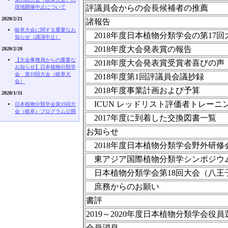
評議員会からの会長候補者の推薦
現地開催中止について
2020/2/21
諸報告
岐阜大会に関する重要なお
2018年度日本植物分類学会の第17
知らせ（講演中止）
2018年度大会発表賞の報告
2020/2/20
【大会事務局からの重要な
2018年度大会発表賞受賞者喜びの声
お知らせ】日本植物分類学
会 第19回大会（岐阜大
2018年度第1回評議員会議抄録
会）
2018年度事業計画および予算
2020/1/31
ICUN レッドリスト評価者トレーニ
日本植物分類学会第19回大
会（岐阜）ブログラム公開
2017年度に到着した交換図書一覧
お知らせ
2018年度日本植物分類学会野外研修
東アジア国際植物分類学シンポジウム2
日本植物分類学会第18回大会（八王
庶務からのお願い
書評
2019～2020年度日本植物分類学会役
会員消息