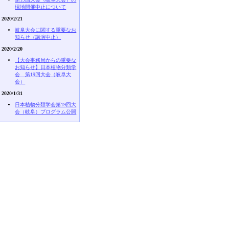
現地開催中止について
2020/2/21
岐阜大会に関する重要なお
知らせ（講演中止）
2020/2/20
【大会事務局からの重要な
お知らせ】日本植物分類学
会 第19回大会（岐阜大
会）
2020/1/31
日本植物分類学会第19回大
会（岐阜）ブログラム公開