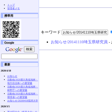
トップ
管理者メモ
携帯用
キーワード
お知らせ/20141110埼玉県研究員
-
Google
最新
2020/4/18
お知らせ
活動他/2020屋久島低地林・
地方自治体への要望書
活動他/2020屋久島低地林・
林野庁への要望書
活動他/2020屋久島低地林・
環境省への要望書
お知らせ/20200418琉球大学
2020/3/5
第19回大会（岐阜大会）の