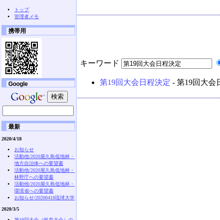
トップ
管理者メモ
携帯用
キーワード
第19回大会日程決定
- 第19回大
Google
最新
2020/4/18
お知らせ
活動他/2020屋久島低地林・
地方自治体への要望書
活動他/2020屋久島低地林・
林野庁への要望書
活動他/2020屋久島低地林・
環境省への要望書
お知らせ/20200418琉球大学
2020/3/5
第19回大会（岐阜大会）の