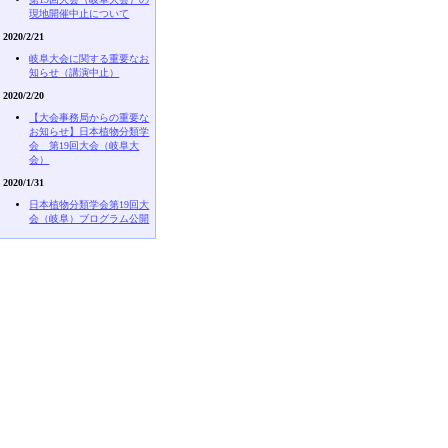
現地開催中止について
2020/2/21
岐阜大会に関する重要なお
知らせ（講演中止）
2020/2/20
【大会事務局からの重要な
お知らせ】日本植物分類学
会 第19回大会（岐阜大
会）
2020/1/31
日本植物分類学会第19回大
会（岐阜）ブログラム公開