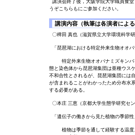
講演会終了後，大阪学院大学職員食堂（
うぞこちらもにご参加ください。
講演内容（執筆は各演者による
〇稗田 真也（滋賀県立大学環境科学
「琵琶湖における特定外来生物オオバ
特定外来生物オオバナミズキンバイは
態と染色体から琵琶湖集団は亜種ウス
不和合性とされるが、琵琶湖集団には
が含まれることがわかったため分布水
する必要がある。
〇本庄 三恵（京都大学生態学研究セ
「遺伝子の働きから見た植物の季節性
植物は季節を通して経験する温度ス