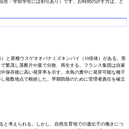
円（院生・学部学生には割引あり）です。お時間の許す方は、ど
）と亜種ウスゲオオバナミズキンバイ（10倍体）がある。形
まで繁茂し茎断片や葉で分散、再生する。フランス集団は自家
泥中保存後に高い発芽率を示す。水鳥の糞中に発芽可能な種子
応し複数地点で根絶した。早期防除のために管理者責任を確立
ると考えられる。しかし、自然生育地での遺伝子の働きにつ