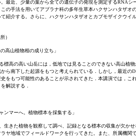
。最近、少量の葉から全ての遺伝子の発現を測定するRNAシ
。この手法を用いてアブラナ科の多年生草本ハクサンハタザオ
いて紹介する。さらに、ハクサンハタザオとカブモザイクウイ
。
究所）
島の高山植物相の成り立ち」
標高の高い山岳には，低地では見ることのできない高山植物
域から南下した起源をもつと考えられている．しかし，最近のD
歴史をもつ可能性のあることが示されてきた．本講演では，これ
とを解説する．
ャンマーへ。植物標本を採集する」
生きた植物を観察して調べ、記録となる標本の収集が欠かせ
マラヤ地域でフィールドワークを行ってきた。また、所属機関