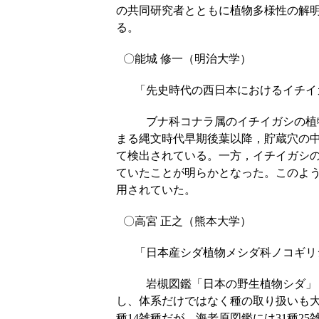
の共同研究者とともに植物多様性の解
る。
〇能城 修一（明治大学）
「先史時代の西日本におけるイチイ
ブナ科コナラ属のイチイガシの植物遺
まる縄文時代早期後葉以降，貯蔵穴の
て検出されている。一方，イチイガシ
ていたことが明らかとなった。このよ
用されていた。
〇高宮 正之（熊本大学）
「日本産シダ植物メシダ科ノコギリシダ
岩槻図鑑「日本の野生植物シダ」（19
し、体系だけではなく種の取り扱いも大き
種14雑種だが、海老原図鑑には31種