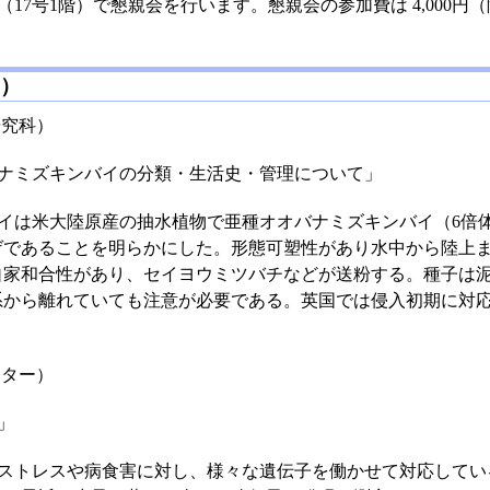
17号1階）で懇親会を行います。懇親会の参加費は 4,000
）
研究科）
ナミズキンバイの分類・生活史・管理について」
米大陸原産の抽水植物で亜種オオバナミズキンバイ（6倍体
ゲであることを明らかにした。形態可塑性があり水中から陸上
自家和合性があり、セイヨウミツバチなどが送粉する。種子は
系から離れていても注意が必要である。英国では侵入初期に対
ンター）
」
トレスや病食害に対し、様々な遺伝子を働かせて対応してい