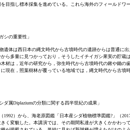
明を目指し標本採集を進めている。これら海外のフィールドワ
ガシの重要性」
体は西日本の縄文時代から古墳時代の遺跡からは普通に出土す
中から多量に見つかっており，そうしたイチイガシ果実の貯蔵
の木材は，近年の研究から，弥生時代から古墳時代の鍬や鋤の
うに現在，照葉樹林が覆っている地域では，縄文時代から古墳
属Diplaziumの分類に関する四半世紀の成果」
92）から、海老原図鑑「日本産シダ植物標準図鑑?」（201
く変貌した。本講演では、その期間私達が大きくかかわってきたD
25雑種が掲載されている。単純に見れば新雑種が増えただけの