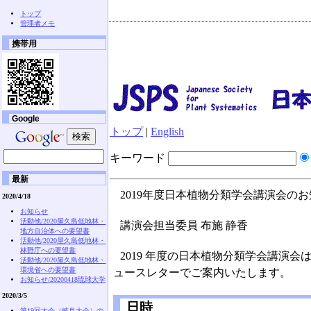
トップ
管理者メモ
携帯用
Google
トップ
|
English
キーワード
最新
2019年度日本植物分類学会講演会の
2020/4/18
お知らせ
活動他/2020屋久島低地林・
講演会担当委員 布施 静香
地方自治体への要望書
活動他/2020屋久島低地林・
林野庁への要望書
2019 年度の日本植物分類学会講
活動他/2020屋久島低地林・
環境省への要望書
ュースレターでご案内いたします。
お知らせ/20200418琉球大学
2020/3/5
日時
第19回大会（岐阜大会）の