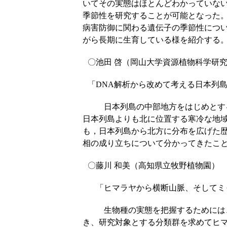
いてその実態はほとんどわかっていない
季節性を研究することが可能となった
病害防御に関わる遺伝子の季節性につ
がら長期に生育している様を紹介する
〇池田 啓（岡山大学資源植物科学研
「DNA解析から改めて考える日本列
日本列島の中部地方をはじめとする
日本列島よりも北に位置する寒冷な地
も，日本列島から北方に分布を広げた
相の成り立ちについて分かってきたこ
〇藤川 和美（高知県立牧野植物園）
「ヒマラヤから横断山脈、そしてミ
生物種の実態を把握するためには、
き、研究対象とする分類群を求めてヒ