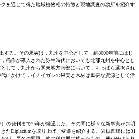
ークを通じて得た地域植物相の特徴と現地調査の勘所を紹介す
る。その果実は，九州を中心として，約8000年前にはじ
は，稲作が導入された弥生時代においても北部九州を中心とし
歯として，九州から関東地方南部において，もっぱら選択され
時代にかけて，イチイガシの果実と木材は重要な資源として活
7）の発刊まで25年が経過した。その間に様々な新事実が判明
iplaziumを取り上げ、変遷を紹介する。岩槻図鑑には31
ようだが、属名の変更、他の科や属に移ったもの、種が分けられ