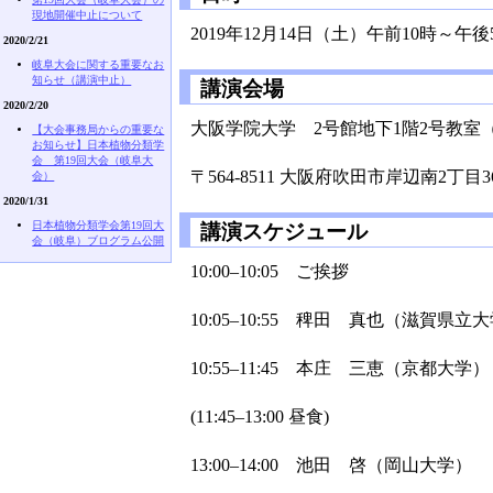
現地開催中止について
2019年12月14日（土）午前10時～午後
2020/2/21
岐阜大会に関する重要なお
知らせ（講演中止）
講演会場
2020/2/20
大阪学院大学 2号館地下1階2号教室（02
【大会事務局からの重要な
お知らせ】日本植物分類学
会 第19回大会（岐阜大
〒564-8511 大阪府吹田市岸辺南2丁目36
会）
2020/1/31
日本植物分類学会第19回大
講演スケジュール
会（岐阜）ブログラム公開
10:00–10:05 ご挨拶
10:05–10:55 稗田 真也（滋賀県立
10:55–11:45 本庄 三恵（京都大学）
(11:45–13:00 昼食)
13:00–14:00 池田 啓（岡山大学）