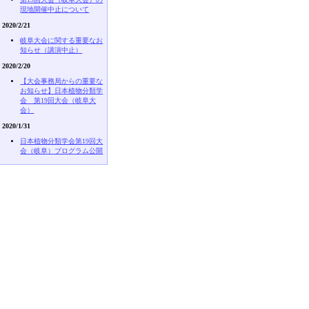
現地開催中止について
2020/2/21
岐阜大会に関する重要なお
知らせ（講演中止）
2020/2/20
【大会事務局からの重要な
お知らせ】日本植物分類学
会 第19回大会（岐阜大
会）
2020/1/31
日本植物分類学会第19回大
会（岐阜）ブログラム公開