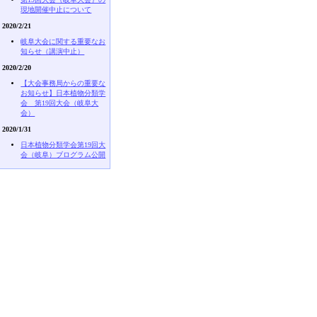
現地開催中止について
2020/2/21
岐阜大会に関する重要なお
知らせ（講演中止）
2020/2/20
【大会事務局からの重要な
お知らせ】日本植物分類学
会 第19回大会（岐阜大
会）
2020/1/31
日本植物分類学会第19回大
会（岐阜）ブログラム公開